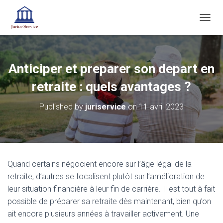
O
U
V
R
I
Anticiper et preparer son depart en
R
/
retraite : quels avantages ?
F
E
Published by
juriservice
on
11 avril 2023
R
M
E
R
L
A
Quand certains négocient encore sur l’âge légal de la
N
retraite, d’autres se focalisent plutôt sur l’amélioration de
A
V
leur situation financière à leur fin de carrière. Il est tout à fait
I
possible de préparer sa retraite dès maintenant, bien qu’on
G
ait encore plusieurs années à travailler activement. Une
A