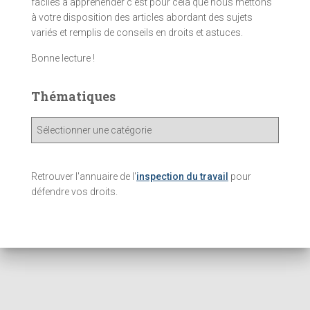
faciles à appréhender c’est pour cela que nous mettons
à votre disposition des articles abordant des sujets
variés et remplis de conseils en droits et astuces.
Bonne lecture !
Thématiques
T
h
é
m
Retrouver l'annuaire de l'
inspection du travail
pour
a
défendre vos droits.
t
i
q
u
e
s