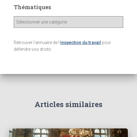
Thématiques
T
h
é
m
Retrouver l'annuaire de l'
inspection du travail
pour
a
défendre vos droits.
t
i
q
u
e
s
Articles similaires