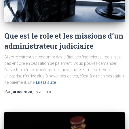
Que est le role et les missions d’un
administrateur judiciaire
Si votre entreprise rencontre des difficultés financières, mais n’est
pas encore en cessation de paiement. Vous pouvez demander
l’ouverture d’une procédure de sauvegarde. Et même si votre
entreprise n’arrive plus à payer ses dettes, c’est-à-dire en cessation
de paiement, une
Lire la suite
Par
juriservice
, il y a
5 ans