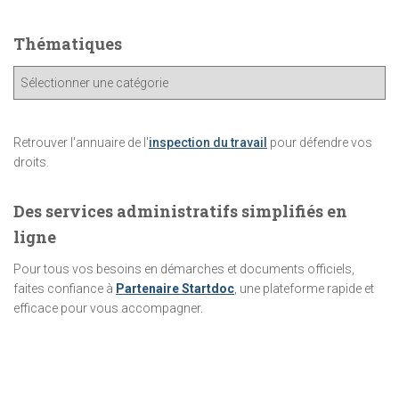
Thématiques
T
h
é
m
Retrouver l'annuaire de l'
inspection du travail
pour défendre vos
a
droits.
t
i
Des services administratifs simplifiés en
q
u
ligne
e
Pour tous vos besoins en démarches et documents officiels,
s
faites confiance à
Partenaire Startdoc
, une plateforme rapide et
efficace pour vous accompagner.