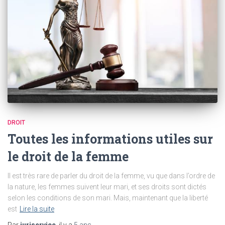
DROIT
Toutes les informations utiles sur
le droit de la femme
Il est très rare de parler du droit de la femme, vu que dans l’ordre de
la nature, les femmes suivent leur mari, et ses droits sont dictés
selon les conditions de son mari. Mais, maintenant que la liberté
est
Lire la suite
Par
juriservice
, il y a
5 ans