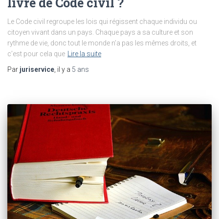
livre de Code civil ?
Le Code civil regroupe les lois qui régissent chaque individu ou
citoyen vivant dans un pays. Chaque pays a sa culture et son
rythme de vie, donc tout le monde n’a pas les mêmes droits, et
c’est pour cela que
Lire la suite
Par
juriservice
, il y a
5 ans