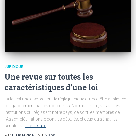
JURIDIQUE
Une revue sur toutes les
caractéristiques d’une loi
La loi est une disposition de règle juridique qui doit être appliquée
obligatoirement par les concernés. Normalement, suivant les
institutions qui régissent notre pays, ce sont les membres de
l’Assemblée nationale dont les députés, et ceux du sénat, les
sénateurs
Lire la suite
Par
juriservice
, il y a
5 ans